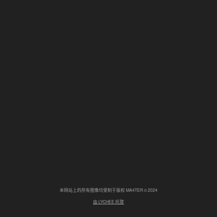
本网站上的所有图像均受制于版权 MA4TER © 2024
由 LYCHEE 托管